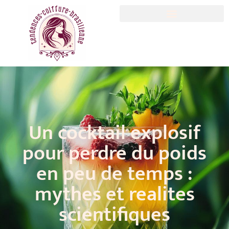
Un cocktail explosif
pour perdre du poids
en peu de temps :
mythes et realites
scientifiques