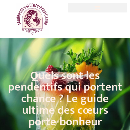
Quels sont les
pendentifs qui portent
chance ? Le guide
ultime des cœurs
porte-bonheur